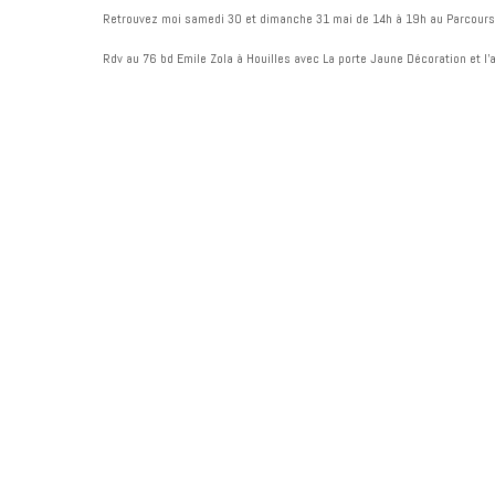
Retrouvez moi samedi 30 et dimanche 31 mai de 14h à 19h au Parcours d’
Rdv au 76 bd Emile Zola à Houilles avec La porte Jaune Décoration et l’a